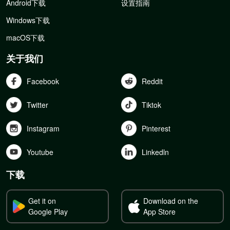
Android下载
设置指南
Windows下载
macOS下载
关于我们
Facebook
Reddit
Twitter
Tiktok
Instagram
Pinterest
Youtube
Linkedln
下载
Get it on
Download on the
Google Play
App Store