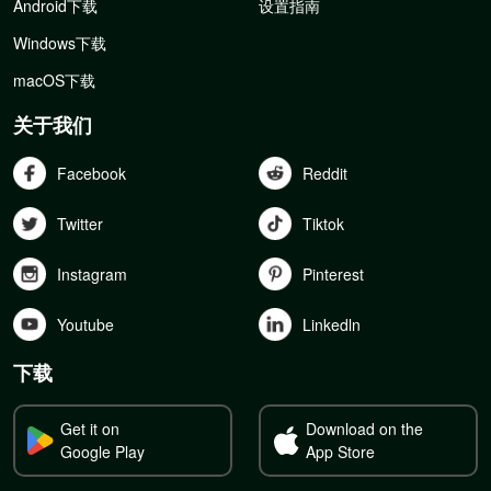
Android下载
设置指南
Windows下载
macOS下载
关于我们
Facebook
Reddit
Twitter
Tiktok
Instagram
Pinterest
Youtube
Linkedln
下载
Get it on
Download on the
Google Play
App Store