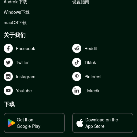
Android下载
设置指南
Windows下载
macOS下载
关于我们
Facebook
Reddit
Twitter
Tiktok
Instagram
Pinterest
Youtube
Linkedln
下载
Get it on
Download on the
Google Play
App Store