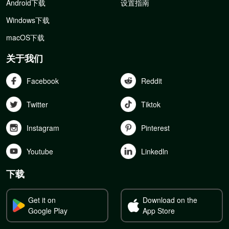
Android下载
设置指南
Windows下载
macOS下载
关于我们
Facebook
Reddit
Twitter
Tiktok
Instagram
Pinterest
Youtube
Linkedln
下载
Get it on
Download on the
Google Play
App Store