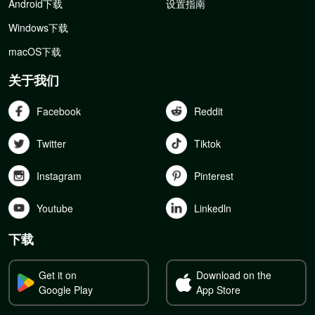
Android下载
设置指南
Windows下载
macOS下载
关于我们
Facebook
Reddit
Twitter
Tiktok
Instagram
Pinterest
Youtube
Linkedln
下载
Get it on
Download on the
Google Play
App Store