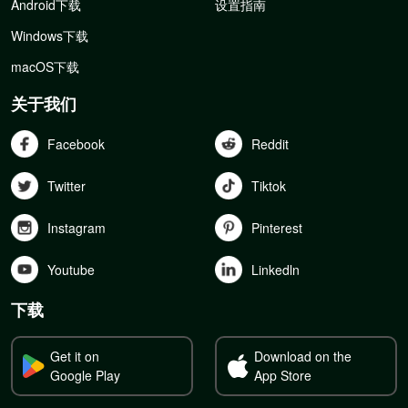
Android下载
设置指南
Windows下载
macOS下载
关于我们
Facebook
Reddit
Twitter
Tiktok
Instagram
Pinterest
Youtube
Linkedln
下载
Get it on
Download on the
Google Play
App Store