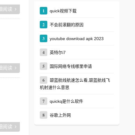
细阅读
1
quick视频下载
2
不会前滚翻的原因
3
youtube download apk 2023
4
英特尔i7
5
国际网络专线哪里申请
细阅读
6
碧蓝航线航速怎么看,碧蓝航线飞
机射速什么意思
7
quickq是什么软件
8
谷歌上外网
细阅读