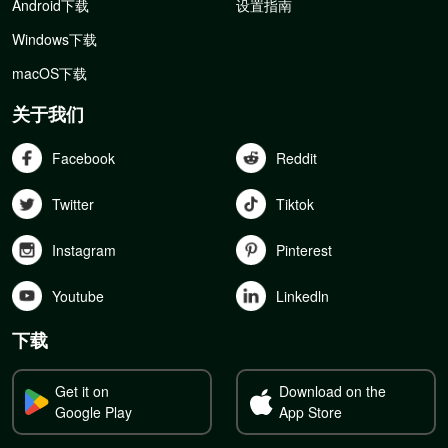
Android下载
设置指南
Windows下载
macOS下载
关于我们
Facebook
Reddit
Twitter
Tiktok
Instagram
Pinterest
Youtube
Linkedln
下载
Get it on
Download on the
Google Play
App Store