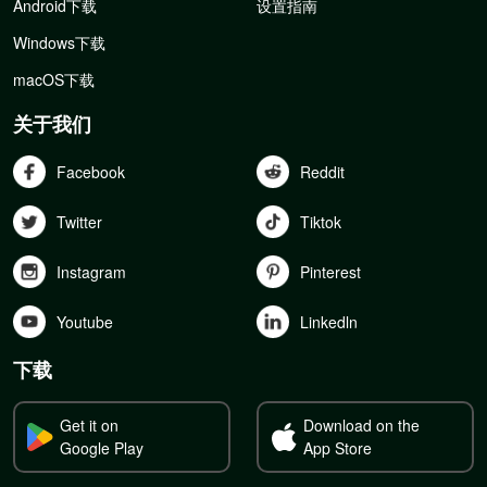
Android下载
设置指南
Windows下载
macOS下载
关于我们
Facebook
Reddit
Twitter
Tiktok
Instagram
Pinterest
Youtube
Linkedln
下载
Get it on
Download on the
Google Play
App Store