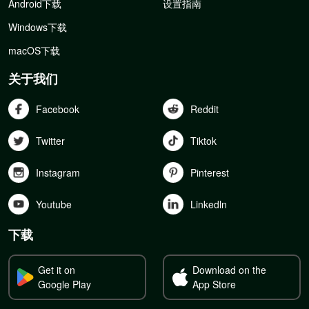
Android下载
设置指南
Windows下载
macOS下载
关于我们
Facebook
Reddit
Twitter
Tiktok
Instagram
Pinterest
Youtube
Linkedln
下载
Get it on
Download on the
Google Play
App Store